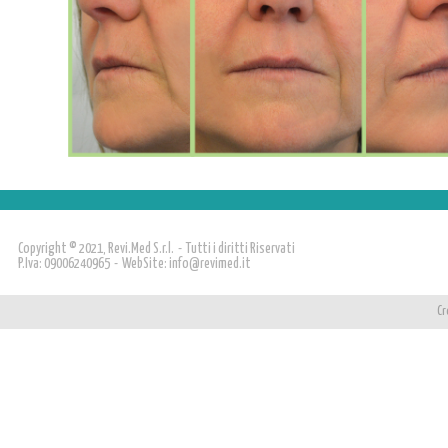
Copyright © 2021, Revi.Med S.r.l. - Tutti i diritti Riservati
P.Iva: 09006240965 - WebSite:
info@revimed.it
Cr